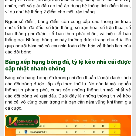
nhiên, một số giải đấu có thể áp dụng hệ thống tính điểm khác,
ví dụ như hệ thống 2 điểm cho một trận thắng.
Ngoài số điểm, bảng điểm còn cung cấp các thông tin khác
như số trận đã đấu, số trận thắng, số trận hòa, số trận thua, số
bàn thắng ghi được, số bàn thua phải nhận, và hiệu số bàn
thắng bại. Những thông tin này thường được trang chủ đưa lên
giúp người hâm mộ có cái nhìn toàn diện hơn về thành tích của
các đội bóng.
Bảng xếp hạng bóng đá, tỷ lệ kèo nhà cái được
cập nhật nhanh chóng
Bảng xếp hạng bóng đá không chỉ đơn thuần là một danh sách
các đội bóng được sắp xếp theo thứ tự. Nó còn là một nguồn
thông tin phong phú, cung cấp những thông tin mới nhất về
các đội bóng và giải đấu. Dưới đây là những thông tin về kèo
nhà cái vô cùng quan trọng mà bạn cần nắm vững khi tham gia
cá cược.