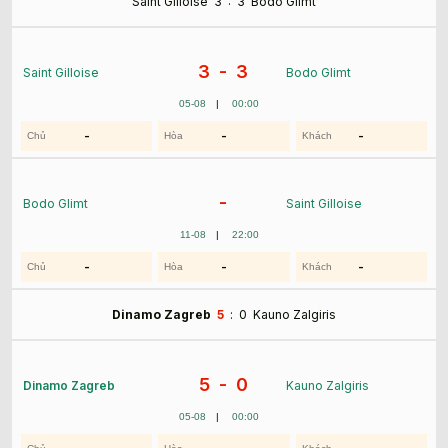
Saint Gilloise
3
:
3
Bodo Glimt
3 -
3
Saint Gilloise
Bodo Glimt
05-08
|
00:00
-
-
-
-
Bodo Glimt
Saint Gilloise
11-08
|
22:00
-
-
-
Dinamo Zagreb
5
:
0
Kauno Zalgiris
5 -
0
Dinamo Zagreb
Kauno Zalgiris
05-08
|
00:00