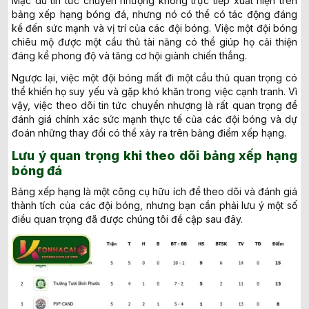
Mặc dù tin tức chuyển nhượng không trực tiếp xuất hiện trên
bảng xếp hạng bóng đá, nhưng nó có thể có tác động đáng
kể đến sức mạnh và vị trí của các đội bóng. Việc một đội bóng
chiêu mộ được một cầu thủ tài năng có thể giúp họ cải thiện
đáng kể phong độ và tăng cơ hội giành chiến thắng.
Ngược lại, việc một đội bóng mất đi một cầu thủ quan trọng có
thể khiến họ suy yếu và gặp khó khăn trong việc cạnh tranh. Vì
vậy, việc theo dõi tin tức chuyển nhượng là rất quan trọng để
đánh giá chính xác sức mạnh thực tế của các đội bóng và dự
đoán những thay đổi có thể xảy ra trên bảng điểm xếp hạng.
Lưu ý quan trọng khi theo dõi bảng xếp hạng
bóng đá
Bảng xếp hạng là một công cụ hữu ích để theo dõi và đánh giá
thành tích của các đội bóng, nhưng bạn cần phải lưu ý một số
điều quan trọng đã được chúng tôi đề cập sau đây.