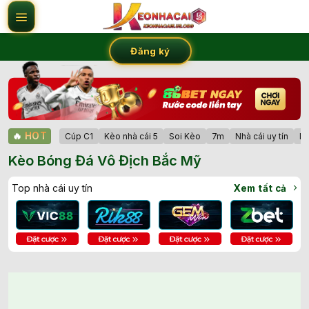
Bỏ
qua
nội
Đăng ký
dung
🔥
HOT
Cúp C1
Kèo nhà cái 5
Soi Kèo
7m
Nhà cái uy tín
Lị
Kèo Bóng Đá Vô Địch Bắc Mỹ
Top nhà cái uy tín
Xem tất cả
Tất cả giải đấu
Trận Hot
TL Malaysia
Vin88