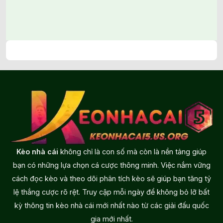
Kèo nhà cái
không chỉ là con số mà còn là nền tảng giúp
bạn có những lựa chọn cá cược thông minh. Việc nắm vững
cách đọc kèo và theo dõi phân tích kèo sẽ giúp bạn tăng tỷ
lệ thắng cược rõ rệt. Truy cập mỗi ngày để không bỏ lỡ bất
kỳ thông tin kèo nhà cái mới nhất nào từ các giải đấu quốc
gia mới nhất.