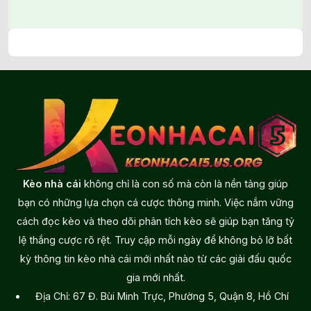
Kèo nhà cái
không chỉ là con số mà còn là nền tảng giúp
bạn có những lựa chọn cá cược thông minh. Việc nắm vững
cách đọc kèo và theo dõi phân tích kèo sẽ giúp bạn tăng tỷ
lệ thắng cược rõ rệt. Truy cập mỗi ngày để không bỏ lỡ bất
kỳ thông tin kèo nhà cái mới nhất nào từ các giải đấu quốc
gia mới nhất.
Địa Chỉ: 67 Đ. Bùi Minh Trực, Phường 5, Quận 8, Hồ Chí