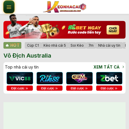
Bỏ
qua
nội
dung
🔥
HOT
Cúp C1
Kèo nhà cái 5
Soi Kèo
7m
Nhà cái uy tín
Lị
Vô Địch Australia
Top nhà cái uy tín
XEM TẤT CẢ
Tất cả giải đấu
Trận Hot
TL Malaysia
Sky88
Kèo TT
Xem bóng
Hôm nay
Ngày mai
09/08