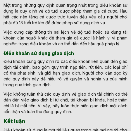
Một trong những quy định quan trọng nhất trong điều khoản sử
dụng là quy định về độ tuổi được phép tham gia cá cược. Hầu
hết các nền tảng cá cược trực tuyến đều yêu cầu người chơi
phải đủ 18 tuổi trở lên để được phép sử dụng dịch vụ.
Việc cung cấp thông tin sai lệch về độ tuổi hoặc sử dụng tài
khoản của người khác để tham gia cá cược là hành vi vi phạm
nghiêm trọng điều khoản và có thể dẫn đến hậu quả pháp lý.
Điều khoản sử dụng giao dịch
Điều khoản cũng quy định rõ các điều khoản liên quan đến giao
dịch tài chính, bao gồm quy trình nạp tiền, rút tiền, các loại phí
có thể phát sinh, và giới hạn giao dịch. Người chơi cần đọc kỹ
các quy định này để hiểu rõ về quyền và nghĩa vụ của mình
trong quá trình giao dịch.
Việc không tuân thủ các quy định về giao dịch tài chính có thể
dẫn đến việc giao dịch bị từ chối, tài khoản bị khóa, hoặc thậm
chí là bị mất tiền. Vì vậy, hãy luôn thực hiện giao dịch một cách
cẩn thận và tuân thủ đúng quy định.
Kết luận
Điều khoản sử dụng là một tài liệu quan trọng mà mọi người chơi