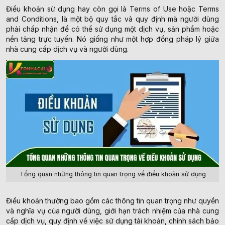
Điều khoản sử dụng hay còn gọi là Terms of Use hoặc Terms
and Conditions, là một bộ quy tắc và quy định mà người dùng
phải chấp nhận để có thể sử dụng một dịch vụ, sản phẩm hoặc
nền tảng trực tuyến. Nó giống như một hợp đồng pháp lý giữa
nhà cung cấp dịch vụ và người dùng.
Tổng quan những thông tin quan trọng về điều khoản sử dụng
Điều khoản thường bao gồm các thông tin quan trọng như quyền
và nghĩa vụ của người dùng, giới hạn trách nhiệm của nhà cung
cấp dịch vụ, quy định về việc sử dụng tài khoản, chính sách bảo