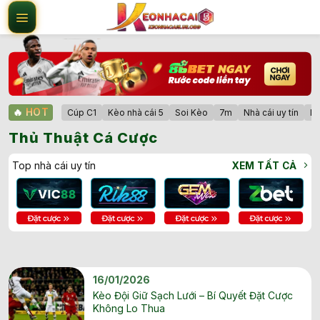
Bỏ
qua
nội
dung
🔥
HOT
Cúp C1
Kèo nhà cái 5
Soi Kèo
7m
Nhà cái uy tín
Lị
Thủ Thuật Cá Cược
Top nhà cái uy tín
XEM TẤT CẢ
16/01/2026
Kèo Có Bàn Thắng Hay Không – Phân Tích
Tình Huống Chuẩn
16/01/2026
Kèo Đội Giữ Sạch Lưới – Bí Quyết Đặt Cược
Không Lo Thua