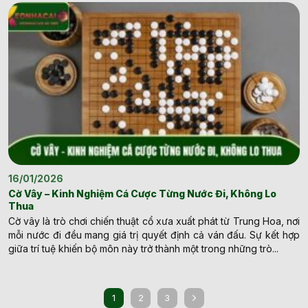
16/01/2026
Cờ Vây – Kinh Nghiệm Cá Cược Từng Nước Đi, Không Lo
Thua
Cờ vây là trò chơi chiến thuật cổ xưa xuất phát từ Trung Hoa, nơi
mỗi nước đi đều mang giá trị quyết định cả ván đấu. Sự kết hợp
giữa trí tuệ khiến bộ môn này trở thành một trong những trò...
1
2
3