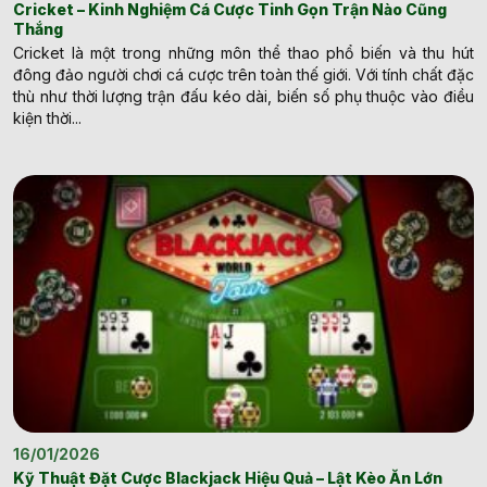
Cricket – Kinh Nghiệm Cá Cược Tinh Gọn Trận Nào Cũng
Thắng
Cricket là một trong những môn thể thao phổ biến và thu hút
đông đảo người chơi cá cược trên toàn thế giới. Với tính chất đặc
thù như thời lượng trận đấu kéo dài, biến số phụ thuộc vào điều
kiện thời...
16/01/2026
Kỹ Thuật Đặt Cược Blackjack Hiệu Quả – Lật Kèo Ăn Lớn