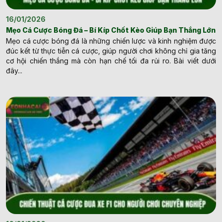
16/01/2026
Mẹo Cá Cược Bóng Đá – Bí Kíp Chốt Kèo Giúp Bạn Thắng Lớn
Mẹo cá cược bóng đá là những chiến lược và kinh nghiệm được
đúc kết từ thực tiễn cá cược, giúp người chơi không chỉ gia tăng
cơ hội chiến thắng mà còn hạn chế tối đa rủi ro. Bài viết dưới
đây...