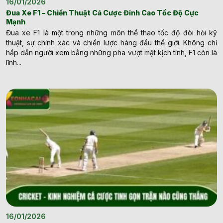
16/01/2026
Đua Xe F1 – Chiến Thuật Cá Cược Đỉnh Cao Tốc Độ Cực
Mạnh
Đua xe F1 là một trong những môn thể thao tốc độ đòi hỏi kỹ
thuật, sự chính xác và chiến lược hàng đầu thế giới. Không chỉ
hấp dẫn người xem bằng những pha vượt mặt kịch tính, F1 còn là
lĩnh...
16/01/2026