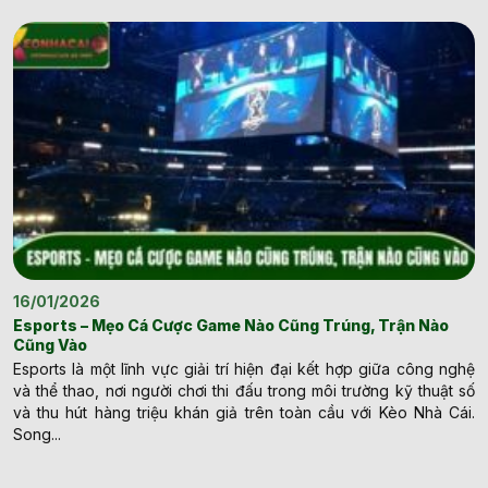
16/01/2026
Esports – Mẹo Cá Cược Game Nào Cũng Trúng, Trận Nào
Cũng Vào
Esports là một lĩnh vực giải trí hiện đại kết hợp giữa công nghệ
và thể thao, nơi người chơi thi đấu trong môi trường kỹ thuật số
và thu hút hàng triệu khán giả trên toàn cầu với Kèo Nhà Cái.
Song...