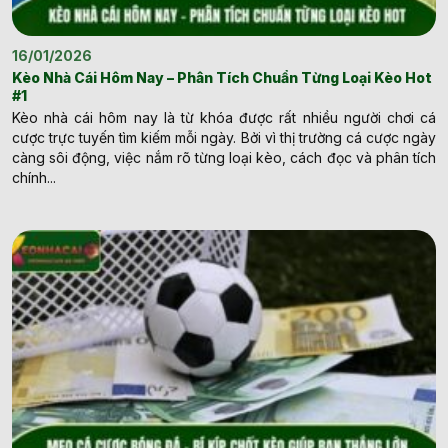
16/01/2026
Kèo Nhà Cái Hôm Nay – Phân Tích Chuẩn Từng Loại Kèo Hot
#1
Kèo nhà cái hôm nay là từ khóa được rất nhiều người chơi cá
cược trực tuyến tìm kiếm mỗi ngày. Bởi vì thị trường cá cược ngày
càng sôi động, việc nắm rõ từng loại kèo, cách đọc và phân tích
chính...