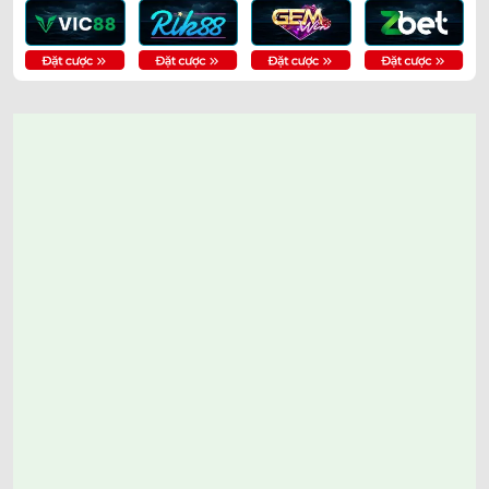
Tất cả giải đấu
Trận Hot
TL Malaysia
Dom88
Kèo TT
Xem bóng
Hôm nay
Ngày mai
12/08