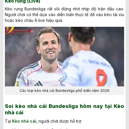
Kèo rung (Live)
Kèo rung Bundesliga rất sôi động nhờ nhịp độ trận đấu cao.
Người chơi có thể dựa vào diễn biến thực tế để vào kèo tài xỉu
hoặc kèo châu Á live hiệu quả.
Các loại kèo nhà cái Bundesliga phổ biến năm 2026
Soi kèo nhà cái Bundesliga hôm nay tại Kèo
nhà cái
Tại
Kèo nhà cái
, người chơi được hỗ trợ: