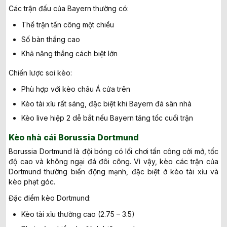
Các trận đấu của Bayern thường có:
Thế trận tấn công một chiều
Số bàn thắng cao
Khả năng thắng cách biệt lớn
Chiến lược soi kèo:
Phù hợp với kèo châu Á cửa trên
Kèo tài xỉu rất sáng, đặc biệt khi Bayern đá sân nhà
Kèo live hiệp 2 dễ bắt nếu Bayern tăng tốc cuối trận
Kèo nhà cái Borussia Dortmund
Borussia Dortmund là đội bóng có lối chơi tấn công cởi mở, tốc
độ cao và không ngại đá đôi công. Vì vậy, kèo các trận của
Dortmund thường biến động mạnh, đặc biệt ở kèo tài xỉu và
kèo phạt góc.
Đặc điểm kèo Dortmund:
Kèo tài xỉu thường cao (2.75 – 3.5)