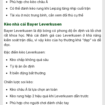
Phù hợp cho kèo châu Á
Có thể đánh kèo rung khi Leipzig tăng nhịp cuối trận
Tài xỉu ở mức trung bình, cần xem đối thủ cụ thể
Kèo nhà cái Bayer Leverkusen
Bayer Leverkusen là đội bóng có phong độ ổn định và lối chơi
rất khoa học. Nhà cái đánh giá cao Leverkusen ở khả năng
kiểm soát trận đấu, vì vậy kèo của họ thường khá “đẹp” và dễ
đọc.
Đặc điểm kèo Leverkusen:
Kèo chấp không quá sâu
Tỷ lệ ăn ổn định
Ít biến động bất thường
Chiến lược soi kèo:
Kèo châu Á là lựa chọn an toàn
Kèo rung hiệp 2 hiệu quả khi Leverkusen dẫn trước
Phù hợp cho người chơi đánh chắc tay