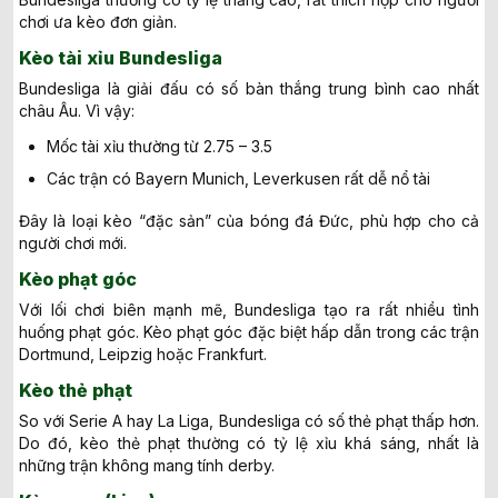
chơi ưa kèo đơn giản.
Kèo tài xỉu Bundesliga
Bundesliga là giải đấu có số bàn thắng trung bình cao nhất
châu Âu. Vì vậy:
Mốc tài xỉu thường từ 2.75 – 3.5
Các trận có Bayern Munich, Leverkusen rất dễ nổ tài
Đây là loại kèo “đặc sản” của bóng đá Đức, phù hợp cho cả
người chơi mới.
Kèo phạt góc
Với lối chơi biên mạnh mẽ, Bundesliga tạo ra rất nhiều tình
huống phạt góc. Kèo phạt góc đặc biệt hấp dẫn trong các trận
Dortmund, Leipzig hoặc Frankfurt.
Kèo thẻ phạt
So với Serie A hay La Liga, Bundesliga có số thẻ phạt thấp hơn.
Do đó, kèo thẻ phạt thường có tỷ lệ xỉu khá sáng, nhất là
những trận không mang tính derby.