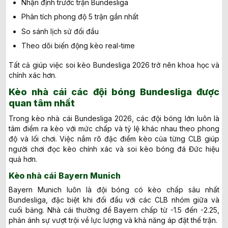
Nhận định trước trận Bundesliga
Phân tích phong độ 5 trận gần nhất
So sánh lịch sử đối đầu
Theo dõi biến động kèo real-time
Tất cả giúp việc soi kèo Bundesliga 2026 trở nên khoa học và
chính xác hơn.
Kèo nhà cái các đội bóng Bundesliga được
quan tâm nhất
Trong kèo nhà cái Bundesliga 2026, các đội bóng lớn luôn là
tâm điểm ra kèo với mức chấp và tỷ lệ khác nhau theo phong
độ và lối chơi. Việc nắm rõ đặc điểm kèo của từng CLB giúp
người chơi đọc kèo chính xác và soi kèo bóng đá Đức hiệu
quả hơn.
Kèo nhà cái Bayern Munich
Bayern Munich luôn là đội bóng có kèo chấp sâu nhất
Bundesliga, đặc biệt khi đối đầu với các CLB nhóm giữa và
cuối bảng. Nhà cái thường để Bayern chấp từ -1.5 đến -2.25,
phản ánh sự vượt trội về lực lượng và khả năng áp đặt thế trận.