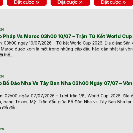
026
o Pháp Vs Maroc 03h00 10/07 – Trận Tứ Kết World Cup
n: 03h00 ngày 10/07/2026 – Tứ kết World Cup 2026. Địa điểm: Sân v
 Maroc được xem là một trong những cặp đấu hấp dẫn nhất tại vò
i thể...
026
o Bồ Đào Nha Vs Tây Ban Nha 02h00 Ngày 07/07 – Vòn
an: 02h00 ngày 07/07/2026 – Lượt trận 1/8, World Cup 2026. Địa
on, bang Texas, Mỹ. Trận đấu giữa Bồ Đào Nha vs Tây Ban Nha tại 
 đối đầu...
026