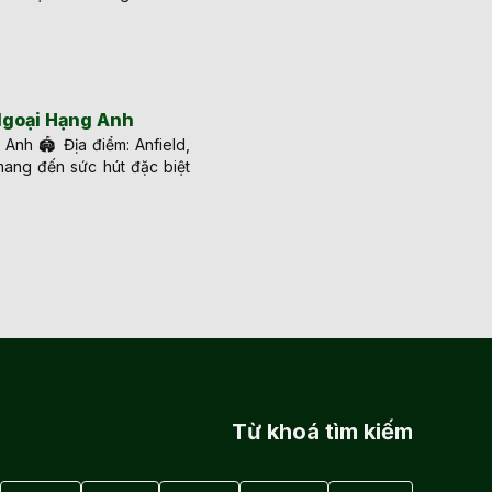
 Ngoại Hạng Anh
nh 🏟️ Địa điểm: Anfield,
mang đến sức hút đặc biệt
Từ khoá tìm kiếm