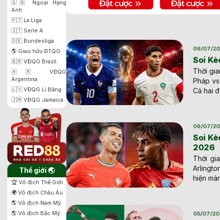
🇬🇧 Ngoại Hạng
Anh
🇵🇹 La Liga
🇮🇹 Serie A
🇩🇪 Bundesliga
09/07/2
🌎 Giao hữu ĐTQG
Soi Kè
🇧🇷 VĐQG Brazil
Thời gia
🇦🇷 VĐQG
Argentina
Pháp vs
🇱🇾 VĐQG Li Băng
Cả hai độ
🇯🇲 VĐQG Jamaica
06/07/2
Soi Kè
2026
Thời gi
Arlingt
Thế giới 🌏
hiện màn
🏆 Vô địch Thế Giới
🌍️ Vô địch Châu Âu
🌎️️ Vô địch Nam Mỹ
🌎️ Vô địch Bắc Mỹ
05/07/2