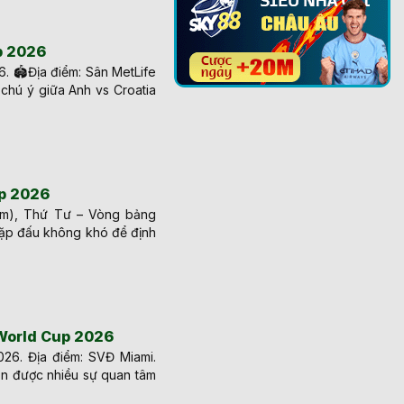
p 2026
 🏟️Địa điểm: Sân MetLife
chú ý giữa Anh vs Croatia
up 2026
Nam), Thứ Tư – Vòng bảng
cặp đấu không khó để định
 World Cup 2026
26. Địa điểm: SVĐ Miami.
ận được nhiều sự quan tâm