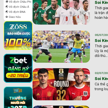
🌍️️ Vô địch Châu Phi
Soi Kè
🌏️️ Vô địch Châu Á
Thời gi
🌏️️ Vô địch ĐNA
là trận
⚽️️️ Giao hữu
hoàn hảo
05/07/2
Soi Kè
Thời gi
Uy là m
đối thủ...
02/07/2
Soi Kè
Cả thế 
trong lo