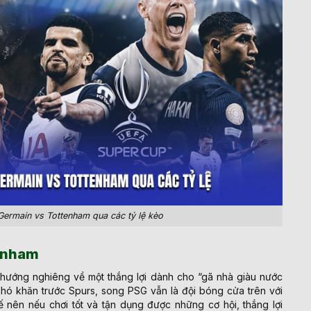
 Germain vs Tottenham qua các tỷ lệ kèo
tenham
 hướng nghiêng về một thắng lợi dành cho “gã nhà giàu nước
hó khăn trước Spurs, song PSG vẫn là đội bóng cửa trên với
hế nên nếu chơi tốt và tận dụng được những cơ hội, thắng lợi