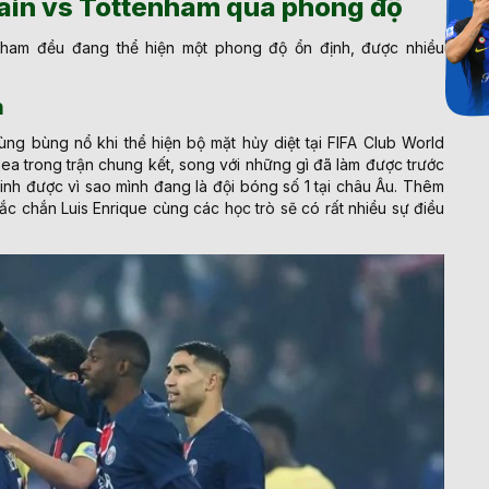
main vs Tottenham qua phong độ
ham đều đang thể hiện một phong độ ổn định, được nhiều
n
ng bùng nổ khi thể hiện bộ mặt hủy diệt tại FIFA Club World
sea trong trận chung kết, song với những gì đã làm được trước
nh được vì sao mình đang là đội bóng số 1 tại châu Âu. Thêm
ắc chắn Luis Enrique cùng các học trò sẽ có rất nhiều sự điều