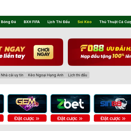
 Bóng Đá
BXH FIFA
Lịch Thi Đấu
Soi Kèo
Thủ Thuật Cá Cư
Nhà cái uy tín
Kèo Ngoại Hạng Anh
Lịch thi đấu