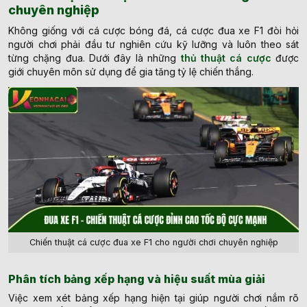
chuyên nghiệp
Không giống với cá cược bóng đá, cá cược đua xe F1 đòi hỏi
người chơi phải đầu tư nghiên cứu kỹ lưỡng và luôn theo sát
từng chặng đua. Dưới đây là những
thủ thuật cá cược
được
giới chuyên môn sử dụng để gia tăng tỷ lệ chiến thắng.
Chiến thuật cá cược đua xe F1 cho người chơi chuyên nghiệp
Phân tích bảng xếp hạng và hiệu suất mùa giải
Việc xem xét bảng xếp hạng hiện tại giúp người chơi nắm rõ