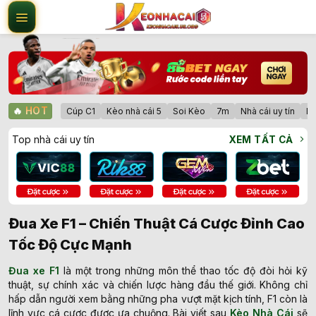
Bỏ
qua
nội
dung
🔥
HOT
Cúp C1
Kèo nhà cái 5
Soi Kèo
7m
Nhà cái uy tín
Lị
Top nhà cái uy tín
XEM TẤT CẢ
Đua Xe F1 – Chiến Thuật Cá Cược Đỉnh Cao
Tốc Độ Cực Mạnh
Đua xe F1
là một trong những môn thể thao tốc độ đòi hỏi kỹ
thuật, sự chính xác và chiến lược hàng đầu thế giới. Không chỉ
hấp dẫn người xem bằng những pha vượt mặt kịch tính, F1 còn là
lĩnh vực cá cược được ưa chuộng. Bài viết sau
Kèo Nhà Cái
sẽ