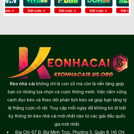
Kèo nhà cái
không chỉ là con số mà còn là nền tảng giúp
bạn có những lựa chọn cá cược thông minh. Việc nắm vững
cách đọc kèo và theo dõi phân tích kèo sẽ giúp bạn tăng tỷ
lệ thắng cược rõ rệt. Truy cập mỗi ngày để không bỏ lỡ bất
kỳ thông tin kèo nhà cái mới nhất nào từ các giải đấu quốc
gia mới nhất.
Địa Chỉ: 67 Đ. Bùi Minh Trực, Phường 5, Quận 8, Hồ Chí