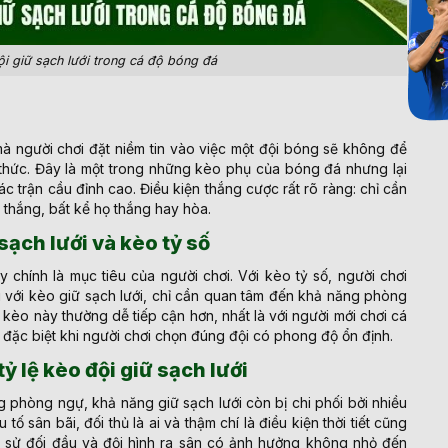
ội giữ sạch lưới trong cá độ bóng đá
mà người chơi đặt niềm tin vào việc một đội bóng sẽ không để
nh thức. Đây là một trong những kèo phụ của bóng đá nhưng lại
c trận cầu đỉnh cao. Điều kiện thắng cược rất rõ ràng: chỉ cần
 thắng, bất kể họ thắng hay hòa.
sạch lưới và kèo tỷ số
y chính là mục tiêu của người chơi. Với kèo tỷ số, người chơi
i với kèo giữ sạch lưới, chỉ cần quan tâm đến khả năng phòng
 kèo này thường dễ tiếp cận hơn, nhất là với người mới chơi cá
, đặc biệt khi người chơi chọn đúng đội có phong độ ổn định.
 lệ kèo đội giữ sạch lưới
phòng ngự, khả năng giữ sạch lưới còn bị chi phối bởi nhiều
 tố sân bãi, đối thủ là ai và thậm chí là điều kiện thời tiết cũng
ch sử đối đầu và đội hình ra sân có ảnh hưởng không nhỏ đến