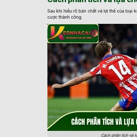
Sau khi hiểu rõ bản chất và lợi thế của loại
cược thành công.
Cách phân tích và l