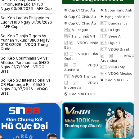
Timor Leste Lúc 17H30
Ngày 03/08/2026 – AFF Cup
⚽️ Cúp C1 Châu Âu
🏴󠁧󠁢󠁥󠁮󠁧󠁿 Ngoại Hạng Anh
⚽️ Cúp C2 Châu Âu
🏴󠁧󠁢󠁥󠁮󠁧󠁿 Hạng nhất Anh
Soi Kèo Lào Vs Philippines
Lúc 17H00 Ngày 01/08/2026
⚽️ Cúp C3 Châu Âu
🇩🇪 Bundesliga
– AFF Cup
🇻🇳 V-League
🇪🇸 La Liga
Soi Kèo Tianjin Tigers Vs
🇻🇳 Hạng nhất VN
🇮🇹 Serie A
Yunnan Yukun: 18h00 Ngày
🇯🇵 VĐQG Nhật
🇫🇷 Ligue 1
01/08/2026 – VĐQG Trung
Bản
Quốc
🇧🇷 VĐQG Brazil
🇰🇷 VĐQG Hàn
🇦🇷 VĐQG
Soi Kèo Corinthians SP Vs
Quốc
Argentina
Atletico Paranaense: 5H30
🇦🇺 VĐQG
Ngày 31/7/2026 – VĐQG
🇺🇸 VĐQG Mỹ
Australia
Brazil
🇲🇽 VĐQG Mexico
🇹🇭 VĐQG Thái Lan
⚽️ Giao hữu CLB
Soi Kèo SC Internacional Vs
🇮🇩 VĐQG
CR Flamengo Rj – 05h30
Indonesia
Ngày 30/07/2026 – VĐQG
Brazil
🌎 Giao hữu ĐTQG