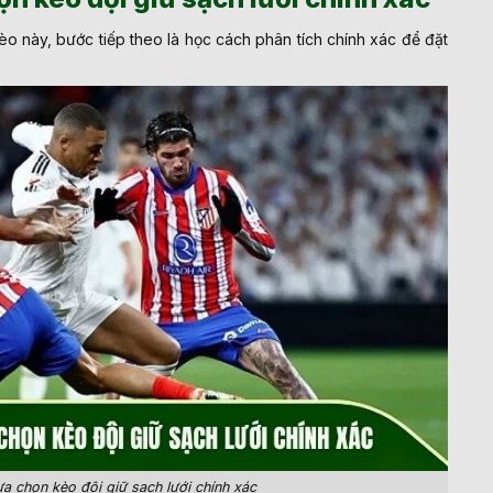
 kèo này, bước tiếp theo là học cách phân tích chính xác để đặt
ựa chọn kèo đội giữ sạch lưới chính xác