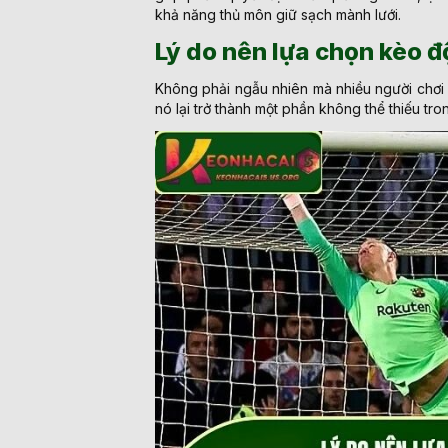
khả năng thủ môn giữ sạch mành lưới.
Lý do nên lựa chọn kèo độ
Không phải ngẫu nhiên mà nhiều người chơi c
nó lại trở thành một phần không thể thiếu tro