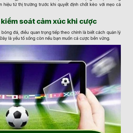
n hiệu từ thị trường trước khi quyết định chốt kèo với mẹo cá
 kiểm soát cảm xúc khi cược
 bóng đá, điều quan trọng tiếp theo chính là biết cách quản lý
u. Đây là yếu tố sống còn nếu bạn muốn cá cược bền vững.