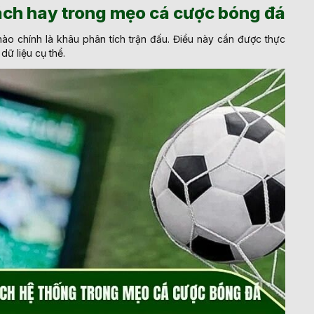
cách hay trong mẹo cá cược bóng đá
ào chính là khâu phân tích trận đấu. Điều này cần được thực
dữ liệu cụ thể.