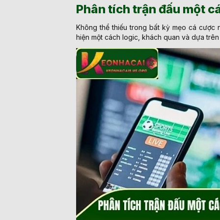
Phân tích trận đấu một 
Không thể thiếu trong bất kỳ mẹo cá cược n
hiện một cách logic, khách quan và dựa trên 