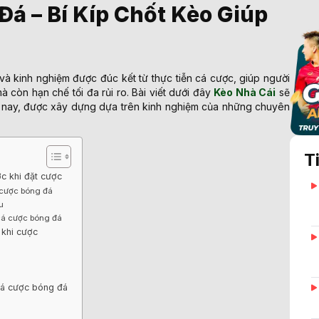
á – Bí Kíp Chốt Kèo Giúp
và kinh nghiệm được đúc kết từ thực tiễn cá cược, giúp người
à còn hạn chế tối đa rủi ro. Bài viết dưới đây
Kèo Nhà Cái
sẽ
iện nay, được xây dựng dựa trên kinh nghiệm của những chuyên
T
ớc khi đặt cược
á cược bóng đá
u
cá cược bóng đá
 khi cược
cá cược bóng đá