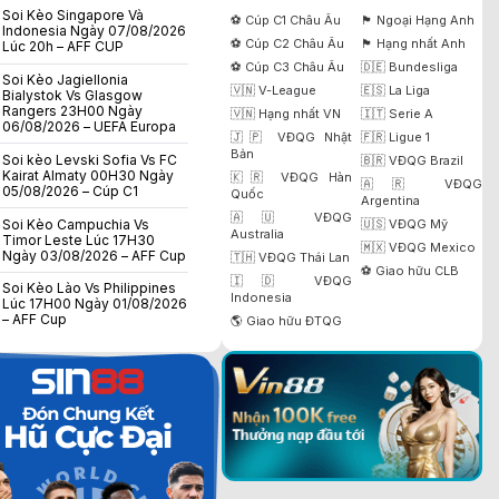
Soi Kèo Singapore Và
⚽️ Cúp C1 Châu Âu
🏴󠁧󠁢󠁥󠁮󠁧󠁿 Ngoại Hạng Anh
Indonesia Ngày 07/08/2026
⚽️ Cúp C2 Châu Âu
🏴󠁧󠁢󠁥󠁮󠁧󠁿 Hạng nhất Anh
Lúc 20h – AFF CUP
⚽️ Cúp C3 Châu Âu
🇩🇪 Bundesliga
Soi Kèo Jagiellonia
🇻🇳 V-League
🇪🇸 La Liga
Bialystok Vs Glasgow
Rangers 23H00 Ngày
🇻🇳 Hạng nhất VN
🇮🇹 Serie A
06/08/2026 – UEFA Europa
🇯🇵 VĐQG Nhật
🇫🇷 Ligue 1
Bản
Soi kèo Levski Sofia Vs FC
🇧🇷 VĐQG Brazil
Kairat Almaty 00H30 Ngày
🇰🇷 VĐQG Hàn
🇦🇷 VĐQG
05/08/2026 – Cúp C1
Quốc
Argentina
🇦🇺 VĐQG
Soi Kèo Campuchia Vs
🇺🇸 VĐQG Mỹ
Australia
Timor Leste Lúc 17H30
🇲🇽 VĐQG Mexico
Ngày 03/08/2026 – AFF Cup
🇹🇭 VĐQG Thái Lan
⚽️ Giao hữu CLB
🇮🇩 VĐQG
Soi Kèo Lào Vs Philippines
Indonesia
Lúc 17H00 Ngày 01/08/2026
– AFF Cup
🌎 Giao hữu ĐTQG