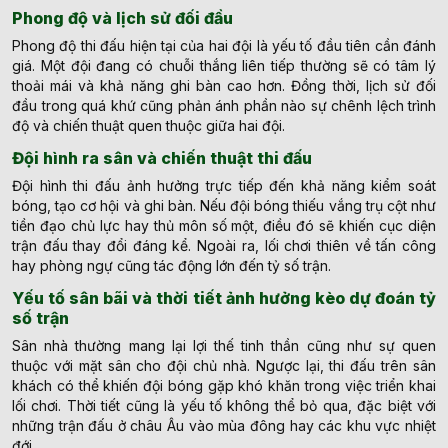
Phong độ và lịch sử đối đầu
Phong độ thi đấu hiện tại của hai đội là yếu tố đầu tiên cần đánh
giá. Một đội đang có chuỗi thắng liên tiếp thường sẽ có tâm lý
thoải mái và khả năng ghi bàn cao hơn. Đồng thời, lịch sử đối
đầu trong quá khứ cũng phản ánh phần nào sự chênh lệch trình
độ và chiến thuật quen thuộc giữa hai đội.
Đội hình ra sân và chiến thuật thi đấu
Đội hình thi đấu ảnh hưởng trực tiếp đến khả năng kiểm soát
bóng, tạo cơ hội và ghi bàn. Nếu đội bóng thiếu vắng trụ cột như
tiền đạo chủ lực hay thủ môn số một, điều đó sẽ khiến cục diện
trận đấu thay đổi đáng kể. Ngoài ra, lối chơi thiên về tấn công
hay phòng ngự cũng tác động lớn đến tỷ số trận.
Yếu tố sân bãi và thời tiết ảnh hưởng kèo dự đoán tỷ
số trận
Sân nhà thường mang lại lợi thế tinh thần cũng như sự quen
thuộc với mặt sân cho đội chủ nhà. Ngược lại, thi đấu trên sân
khách có thể khiến đội bóng gặp khó khăn trong việc triển khai
lối chơi. Thời tiết cũng là yếu tố không thể bỏ qua, đặc biệt với
những trận đấu ở châu Âu vào mùa đông hay các khu vực nhiệt
đới.