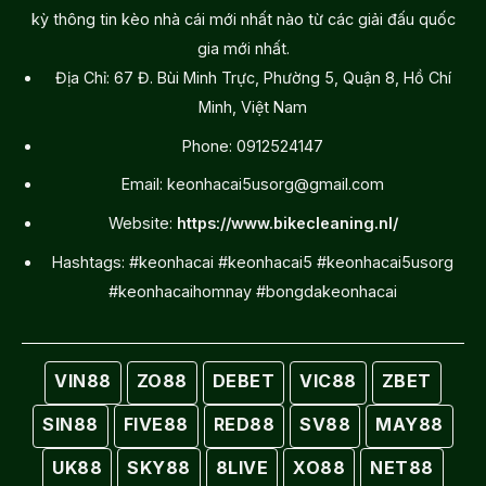
kỳ thông tin kèo nhà cái mới nhất nào từ các giải đấu quốc
gia mới nhất.
Địa Chỉ: 67 Đ. Bùi Minh Trực, Phường 5, Quận 8, Hồ Chí
Minh, Việt Nam
Phone: 0912524147
Email:
keonhacai5usorg@gmail.com
Website:
https://www.bikecleaning.nl/
Hashtags:
#keonhacai #keonhacai5 #keonhacai5usorg
#keonhacaihomnay #bongdakeonhacai
VIN88
ZO88
DEBET
VIC88
ZBET
SIN88
FIVE88
RED88
SV88
MAY88
UK88
SKY88
8LIVE
XO88
NET88