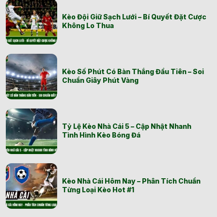
Kèo Đội Giữ Sạch Lưới – Bí Quyết Đặt Cược
Không Lo Thua
Kèo Số Phút Có Bàn Thắng Đầu Tiên – Soi
Chuẩn Giây Phút Vàng
Tỷ Lệ Kèo Nhà Cái 5 – Cập Nhật Nhanh
Tình Hình Kèo Bóng Đá
Kèo Nhà Cái Hôm Nay – Phân Tích Chuẩn
Từng Loại Kèo Hot #1