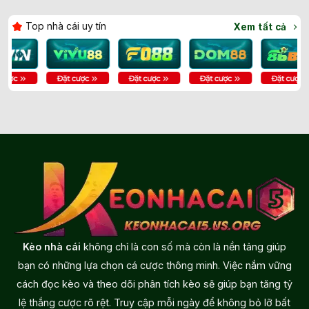
Top nhà cái uy tín
Xem tất cả
Kèo nhà cái
không chỉ là con số mà còn là nền tảng giúp
bạn có những lựa chọn cá cược thông minh. Việc nắm vững
cách đọc kèo và theo dõi phân tích kèo sẽ giúp bạn tăng tỷ
lệ thắng cược rõ rệt. Truy cập mỗi ngày để không bỏ lỡ bất